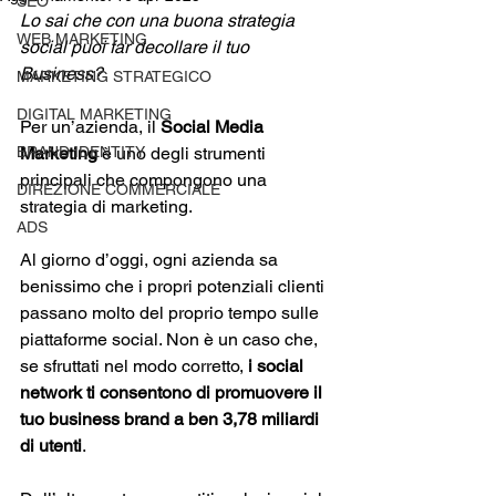
SEO
Lo sai che con una buona strategia 
WEB MARKETING
social puoi far decollare il tuo 
Business? 
MARKETING STRATEGICO
DIGITAL MARKETING
Per un’azienda, il 
Social Media 
BRAND IDENTITY
Marketing
 è uno degli strumenti 
principali che compongono una 
DIREZIONE COMMERCIALE
strategia di marketing. 
ADS
Al giorno d’oggi, ogni azienda sa 
benissimo che
i propri potenziali clienti 
passano molto del proprio tempo sulle 
piattaforme social. Non è un caso che, 
se sfruttati nel modo corretto, 
i social 
network ti consentono di promuovere il 
tuo business brand a ben 3,78 miliardi 
di utenti
. 