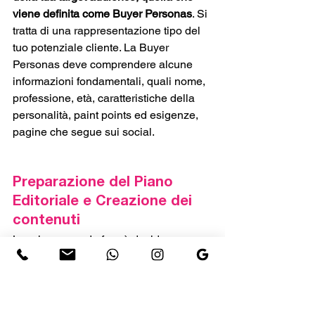
viene definita come Buyer Personas
. Si 
tratta di una rappresentazione tipo del 
tuo potenziale cliente. La Buyer 
Personas deve comprendere alcune 
informazioni fondamentali, quali nome, 
professione, età, caratteristiche della 
personalità, paint points ed esigenze, 
pagine che segue sui social.
Preparazione del Piano 
Editoriale e Creazione dei 
contenuti 
La prima cosa da fare è decidere su 
quali piattaforme
 dovrebbe essere 
presente il tuo brand o la tua azienda. 
Ogni piattaforma ha le sue 
caratteristiche e un pubblico ben 