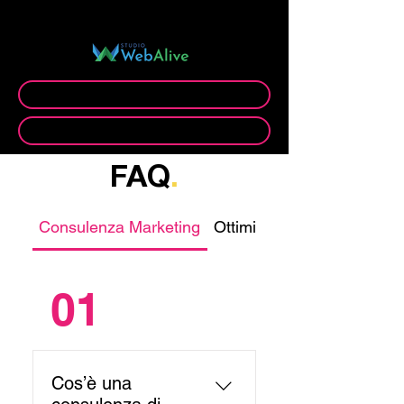
C.O.O. di:
Prenota videocall gratuita
Prenota appuntamento ufficio
FAQ
.
Consulenza Marketing
Ottimizzazione SEO
01
Cos’è una