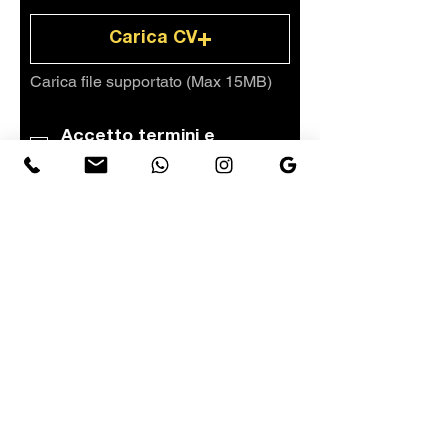
Carica CV
Carica file supportato (Max 15MB)
Accetto termini e
condizioni
Invia
© creATiva by Alessandra Talentino.
Partner Studio Webalive -
Premiati nel 2024 come Agenzia Italiana
Best Rated su Sortlist® | Official Italian
WIX.COM® Partner e Testimonial 2024