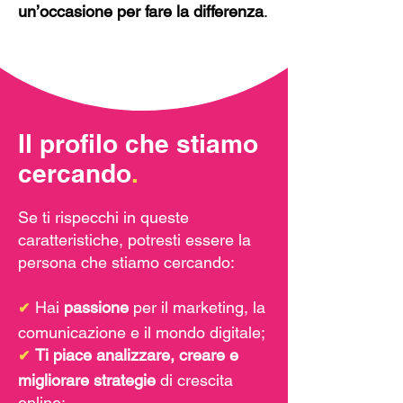
un’occasione per fare la differenza
.
Il profilo che stiamo
cercando
.
Se ti rispecchi in queste
caratteristiche, potresti essere la
persona che stiamo cercando:
Hai
passione
per il marketing, la
✔
comunicazione e il mondo digitale;
Ti piace analizzare, creare e
✔
migliorare strategie
di crescita
online;