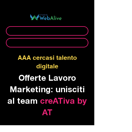
C.O.O. di:
Prenota videocall gratuita
Prenota appuntamento ufficio
AAA cercasi talento
digitale
Offerte Lavoro
Marketing: unisciti
al team
creATiva by
AT