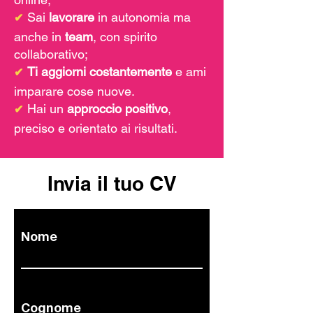
Sai
lavorare
in autonomia ma
✔
anche in
team
, con spirito
collaborativo;
Ti aggiorni costantemente
e ami
✔
imparare cose nuove.
Hai un
approccio positivo
,
✔
preciso e orientato ai risultati.
Invia il tuo CV
Nome
Cognome