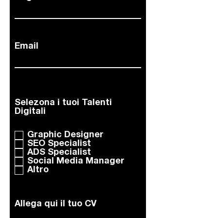
Email
Selezona i tuoi Talenti
O
Digitali
*
b
b
Graphic Designer
l
SEO Specialist
i
ADS Specialist
g
Social Media Manager
a
Altro
t
o
r
i
Allega qui il tuo CV
o