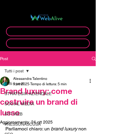
C.O.O. di:
Prenota videocall gratuita
Prenota appuntamento ufficio
Post
Tutti i post
Alessandra Talentino
Tutti i post
9 ott 2025
Tempo di lettura: 5 min
Brand luxury: come
STRATEGIA AZIENDALE
costruire un brand di
SOCIAL MEDIA
lusso
SITI WEB
Aggiornamento:
24 ott 2025
#NESSUNASCUSA
Parliamoci chiaro: un 
brand luxury
 non 