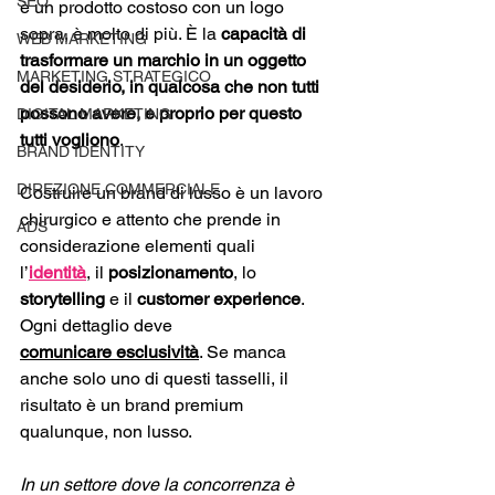
SEO
è un prodotto costoso con un logo 
sopra, è molto di più. È la 
capacità di 
WEB MARKETING
trasformare un marchio in un oggetto 
MARKETING STRATEGICO
del desiderio, in qualcosa che non tutti 
possono avere, e proprio per questo 
DIGITAL MARKETING
tutti vogliono
.
BRAND IDENTITY
DIREZIONE COMMERCIALE
Costruire un brand di lusso è un lavoro 
chirurgico e attento che prende in 
ADS
considerazione elementi quali 
l’
identità
, il 
posizionamento
, lo 
storytelling
 e il 
customer experience
. 
Ogni dettaglio deve 
comunicare
esclusività
. Se manca 
anche solo uno di questi tasselli, il 
risultato è un brand premium 
qualunque, non lusso.
In un settore dove la concorrenza è 