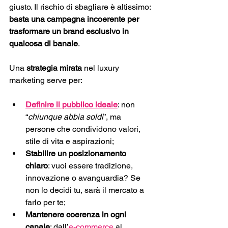
giusto. Il rischio di sbagliare è altissimo: 
basta una campagna incoerente per 
trasformare un brand esclusivo in 
qualcosa di banale
.
Una
 strategia mirata
 nel luxury 
marketing serve per:
Definire il pubblico ideale
: non 
“
chiunque abbia soldi
”, ma 
persone che condividono valori, 
stile di vita e aspirazioni; 
Stabilire un posizionamento 
chiaro
: vuoi essere tradizione, 
innovazione o avanguardia? Se 
non lo decidi tu, sarà il mercato a 
farlo per te;
Mantenere coerenza in ogni 
canale
: dall’
e-commerce
 al 