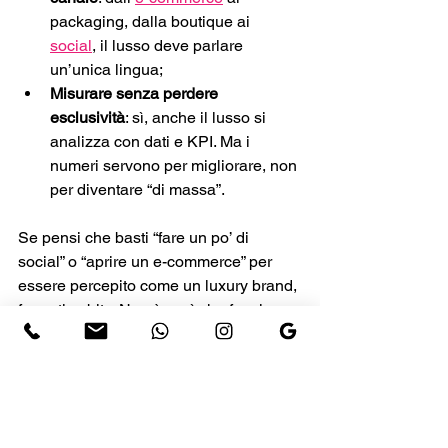
packaging, dalla boutique ai 
social
, il lusso deve parlare 
un’unica lingua; 
Misurare senza perdere 
esclusività
: sì, anche il lusso si 
analizza con dati e KPI. Ma i 
numeri servono per migliorare, non 
per diventare “di massa”.
Se pensi che basti “fare un po’ di 
social” o “aprire un e-commerce” per 
essere percepito come un luxury brand, 
fermati subito. Non è così che funziona. 
Vuoi un brand che resti impresso? 
Allora serve una strategia mirata, cucita 
su misura per il tuo progetto
. 
Per fortuna io ed il mio team possiamo 