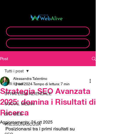
C.O.O. di:
Prenota videocall gratuita
Prenota appuntamento ufficio
Post
Tutti i post
Alessandra Talentino
Tutti i post
12 set 2024
Tempo di lettura: 7 min
Strategia SEO Avanzata
STRATEGIA AZIENDALE
2025: domina i Risultati di
SOCIAL MEDIA
Ricerca
SITI WEB
Aggiornamento:
24 ott 2025
#NESSUNASCUSA
Posizionarsi tra i primi risultati su 