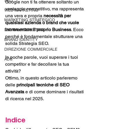
SEO
Google non ti fa ottenere soltanto un 
vantaggio competitivo, ma rappresenta 
WEB MARKETING
una vera e propria 
necessità per 
MARKETING STRATEGICO
qualsiasi azienda o brand che vuole 
incrementare il proprio Business
. Ecco 
DIGITAL MARKETING
perché è fondamentale strutturare una 
BRAND IDENTITY
solida Strategia SEO.  
DIREZIONE COMMERCIALE
In poche parole, vuoi superare i tuoi 
ADS
competitor e far decollare la tua 
attività? 
Ottimo, in questo articolo parleremo 
delle 
principali tecniche di SEO 
Avanzata
 e di come dominare i risultati 
di ricerca nel 2025.  
Indice