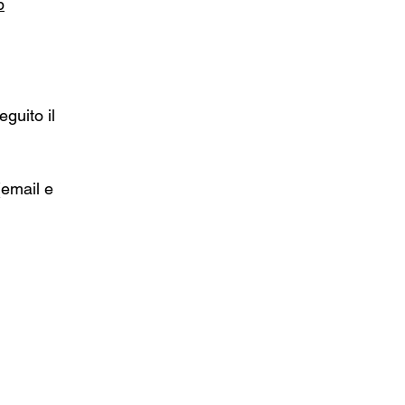
b
guito il 
(email e 
 