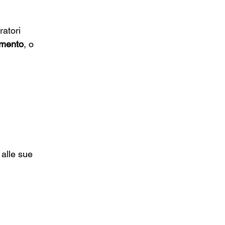
atori 
omento
, o 
 alle sue 