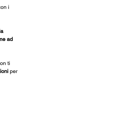
on i 
la 
eme ad 
on ti 
ioni 
per 