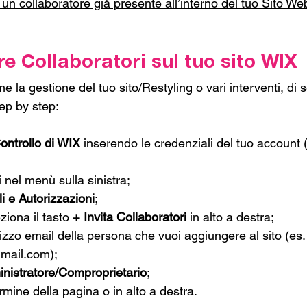
i un collaboratore già presente all’interno del tuo Sito We
 Collaboratori sul tuo sito WIX
e la gestione del tuo sito/Restyling o vari interventi, di se
ep by step:
ontrollo di WIX
 inserendo le credenziali del tuo account 
i nel menù sulla sinistra;
i e Autorizzazioni
;
iona il tasto 
+ Invita Collaboratori 
in alto a destra;
irizzo email della persona che vuoi aggiungere al sito (es.
gmail.com
);
nistratore/Comproprietario
;
ermine della pagina o in alto a destra.