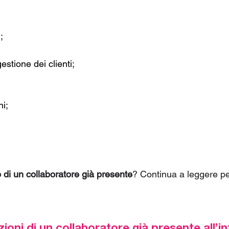
;
estione dei clienti;
ni;
o di un collaboratore già presente
? Continua a leggere pe
zioni di un collaboratore già presente all’i