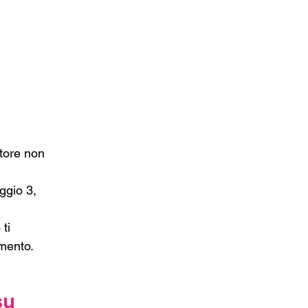
atore non 
ggio 3, 
 
ti 
omento.
su 