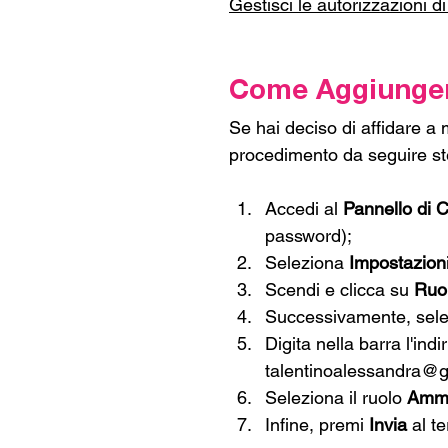
Gestisci le autorizzazioni d
Come Aggiungere
Se hai deciso di affidare a m
procedimento da seguire st
Accedi al 
Pannello di C
password);
Seleziona 
Impostazion
Scendi e clicca su 
Ruol
Successivamente, selez
Digita nella barra l'ind
talentinoalessandra@
Seleziona il ruolo 
Ammi
Infine, premi 
Invia 
al t