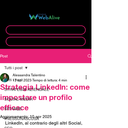
C.O.O. di:
Prenota videocall gratuita
Prenota appuntamento ufficio
Post
Tutti i post
Alessandra Talentino
Tutti i post
17 apr 2023
Tempo di lettura: 4 min
Strategia LinkedIn: come
STRATEGIA AZIENDALE
impostare un profilo
SOCIAL MEDIA
efficace
SITI WEB
Aggiornamento:
10 apr 2025
#NESSUNASCUSA
LinkedIn, al contrario degli altri Social, 