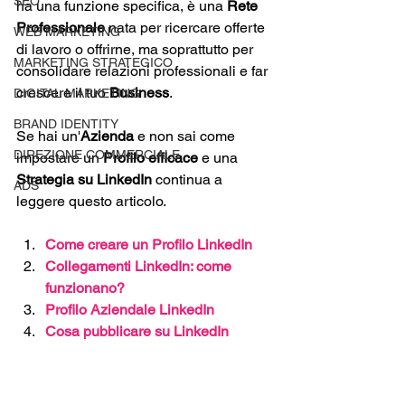
SEO
ha una funzione specifica, è una 
Rete 
Professionale
 nata per ricercare offerte 
WEB MARKETING
di lavoro o offrirne, ma soprattutto per 
MARKETING STRATEGICO
consolidare relazioni professionali e far 
crescere il tuo 
Business
.
DIGITAL MARKETING
BRAND IDENTITY
Se hai un'
Azienda
 e non sai come 
DIREZIONE COMMERCIALE
impostare un 
Profilo efficace
 e una 
Strategia su LinkedIn
 continua a 
ADS
leggere questo articolo.
Come creare un Profilo LinkedIn
Collegamenti LinkedIn: come 
funzionano?
Profilo Aziendale LinkedIn
Cosa pubblicare su LinkedIn