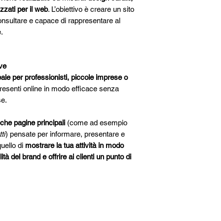
action vengono 
La nostra filosofia
izzati per il web
. L’obiettivo è creare un sito
chiara ed effica
passione.
Ogni gior
onsultare e capace di rappresentare al
Ottimizzazione 
massimo della dedi
.
verifichiamo usa
cliente riceva il ser
su tutti i disposit
tua soddisfazione è
Ogni fase è condivi
viene gestito con 
ve
risultato che rispec
ale per professionisti, piccole imprese o
dettagli.
resenti online in modo efficace senza
Se desideri scoprir
se.
servizi offerti, ti i
Creazione Sito
che pagine principali
(come ad esempio
Gestione Camp
ti
) pensate per informare, presentare e
Gestione social
quello di
mostrare la tua attività in modo
Ottimizzazion
ità del brand e offrire ai clienti un punto di
Creazione di Br
Analisi Digitale
Consulenza di 
Unisciti alla nostr
soddisfatti e
trasfo
Scegli anche...
realtà
!