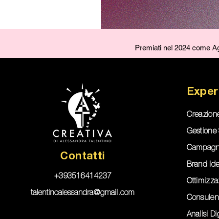
Premiati nel 2024 come Age
Exper
Creazion
Gestione 
Campagn
Contatti
Brand Ide
+393516414237
Ottimizz
talentinoalessandra@gmail.com
Consulen
Analisi Di