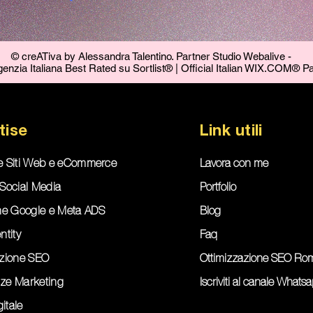
© creATiva by Alessandra Talentino. Partner Studio Webalive -
FORMAZIONE COMMERCIALE (10H)
nzia Italiana Best Rated su Sortlist® | Official Italian WIX.COM® Pa
Prezzo
1500,00 €
tise
Link utili
e Siti Web e eCommerce
Lavora con me
Social Media
Portfolio
e Google e Meta ADS
Blog
ntity
Faq
azione SEO
Ottimizzazione SEO Ro
ze Marketing
Iscriviti al canale Whats
gitale