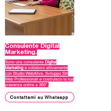
Consulente Digital
Marketing
.
Sono una consulente
Digital
Marketing
e collaboro attivamente
con
Studio WebAlive
. Sviluppo Siti
Web Professionali e costruisco la tua
presenza online a 360°.
Contattami su Whatsapp