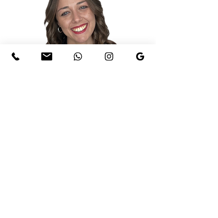
Perchè scegliere
creATiva
.
✔
Visione Strategica della tua